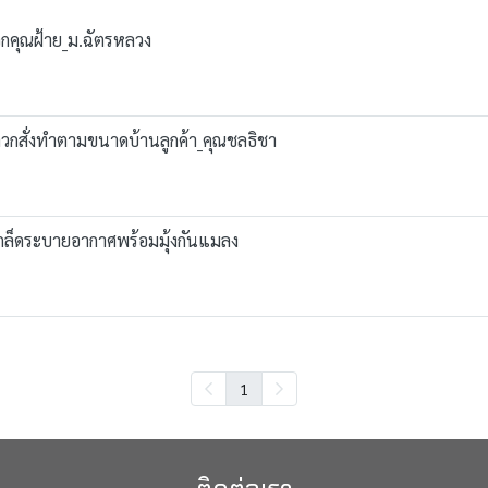
ลวกคุณฝ้าย_ม.ฉัตรหลวง
ปลวกสั่งทำตามขนาดบ้านลูกค้า_คุณชลธิชา
ะเกล็ดระบายอากาศพร้อมมุ้งกันแมลง
1