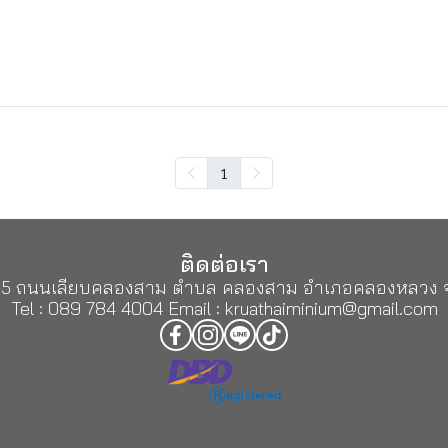
น
1
ติดต่อเรา
ู่ 5 ถนนเลียบคลองสาม ตำบล คลองสาม อำเภอคลองหลวง จ
Tel : 089 784 4004 Email : kruathaiminium@gmail.com