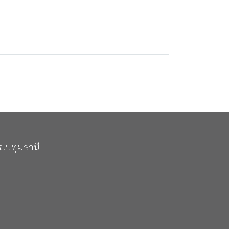
.ปทุมธานี